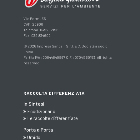
V.le Fermi, 35
CAP: 20900
Telefono: 0392021986
Fax: 039 834602
© 2026 Impresa Sangalli S.r.l. & C. Società a socio
unico
Partita IVA : 00844840967 C.F. : 07041760153, All rights
reserved
RACCOLTA DIFFERENZIATA
In Sintesi
Ecodizionario
Le raccolte differenziate
Porta a Porta
Umido